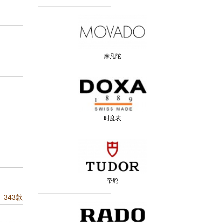
摩凡陀
时度表
帝舵
343款