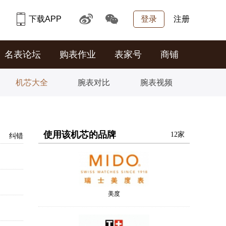
下载APP
登录
注册
名表论坛
购表作业
表家号
商铺
机芯大全
腕表对比
腕表视频
使用该机芯的品牌
12家
纠错
美度