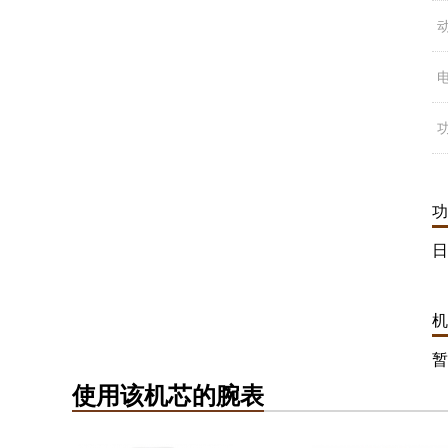
功
日
机
暂
使用该机芯的腕表