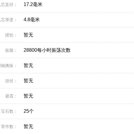
17.2毫米
机芯直径：
4.8毫米
机芯厚度：
暂无
摆轮：
28800每小时振荡次数
振频：
暂无
同轴擒纵：
暂无
游丝：
暂无
避震：
25个
宝石数：
暂无
零件数：