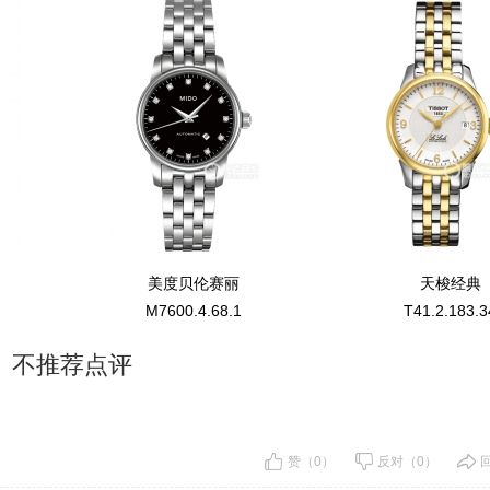
美度贝伦赛丽
天梭经典
M7600.4.68.1
T41.2.183.3
不推荐点评
赞（0）
反对（0）