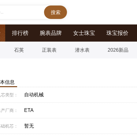
..
价
排行榜
腕表品牌
女士珠宝
珠宝报价
石英
正装表
潜水表
2026新品
本信息
自动机械
机芯类型：
ETA
出产厂商：
暂无
基础机芯：