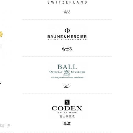
雷达
名士表
4
波尔
豪度
回复（0）