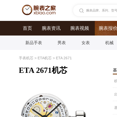
腕表品牌、系列、型号.
首页
腕表资讯
腕表视频
腕表报
新品手表
男表
女表
机械
手表机芯
>
ETA机芯
>
ETA 2671
ETA 2671机芯
基