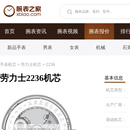
腕表品牌、系列、型号...
首页
腕表资讯
腕表视频
腕表报价
排
新品手表
男表
女表
机械
石
手表机芯
>
劳力士机芯
>
2236
劳力士2236机芯
基本信息
机芯类型：
出产厂商：
基础机芯：