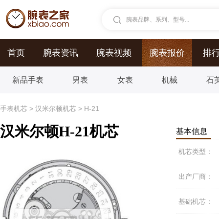
腕表品牌、系列、型号...
首页
腕表资讯
腕表视频
腕表报价
排
新品手表
男表
女表
机械
石
手表机芯
>
汉米尔顿机芯
>
H-21
汉米尔顿H-21机芯
基本信息
机芯类型：
出产厂商：
基础机芯：