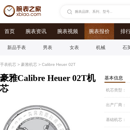
腕表品牌、系列、型号...
首页
腕表资讯
腕表视频
腕表报价
排
新品手表
男表
女表
机械
石
手表机芯
>
豪雅机芯
>
Calibre Heuer 02T
豪雅Calibre Heuer 02T机
基本信息
芯
机芯类型：
出产厂商：
基础机芯：