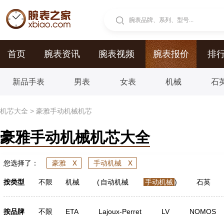
腕表品牌、系列、型号...
首页
腕表资讯
腕表视频
腕表报价
排
新品手表
男表
女表
机械
石
机芯大全
>
豪雅手动机械机芯
豪雅手动机械机芯大全
x
x
您选择了：
豪雅
手动机械
按类型
不限
机械
(
自动机械
手动机械
)
石英
按品牌
不限
ETA
Lajoux-Perret
LV
NOMOS