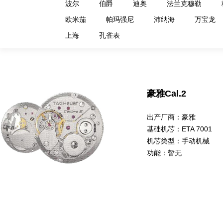
波尔
伯爵
迪奥
法兰克穆勒
欧米茄
帕玛强尼
沛纳海
万宝龙
上海
孔雀表
豪雅Cal.2
出产厂商：
豪雅
基础机芯：
ETA 7001
机芯类型：
手动机械
功能：
暂无