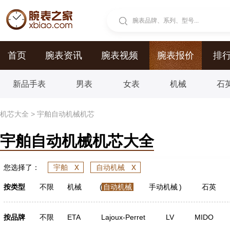
腕表品牌、系列、型号...
首页
腕表资讯
腕表视频
腕表报价
排
新品手表
男表
女表
机械
石
机芯大全
>
宇舶自动机械机芯
宇舶自动机械机芯大全
x
x
您选择了：
宇舶
自动机械
按类型
不限
机械
(
自动机械
手动机械
)
石英
按品牌
不限
ETA
Lajoux-Perret
LV
MIDO