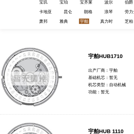
宝玑
宝珀
宝齐莱
波尔
伯爵
卡地亚
昆仑
朗格
浪琴
劳力
萧邦
雅典
宇舶
真力时
芝柏
宇舶HUB1710
出产厂商：
宇舶
基础机芯：
暂无
机芯类型：
自动机械
功能：
暂无
宇舶HUB 1110