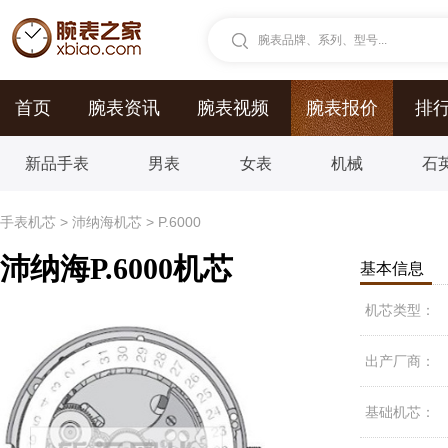
腕表品牌、系列、型号...
首页
腕表资讯
腕表视频
腕表报价
排
新品手表
男表
女表
机械
石
手表机芯
>
沛纳海机芯
>
P.6000
沛纳海P.6000机芯
基本信息
机芯类型：
出产厂商：
基础机芯：