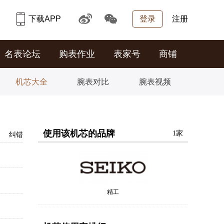
下载APP
登录
注册
名表论坛
购表作业
表家号
商铺
机芯大全
腕表对比
腕表视频
使用该机芯的品牌
1家
纠错
精工