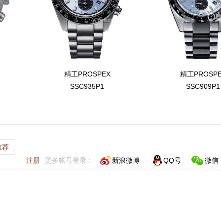
精工PROSPEX
精工PROSP
SSC935P1
SSC909P1
推荐
注册
更多帐号登录：
新浪微博
QQ号
微信