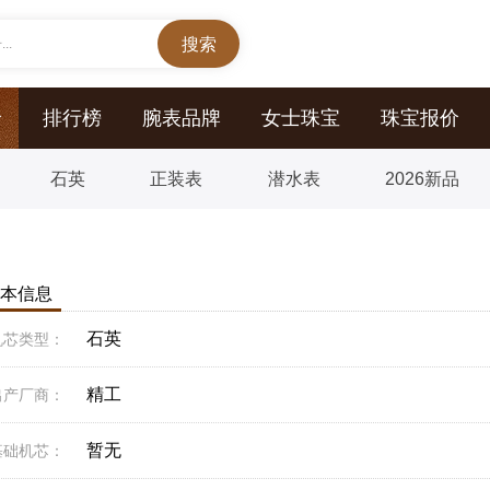
..
价
排行榜
腕表品牌
女士珠宝
珠宝报价
石英
正装表
潜水表
2026新品
本信息
石英
机芯类型：
精工
出产厂商：
暂无
基础机芯：