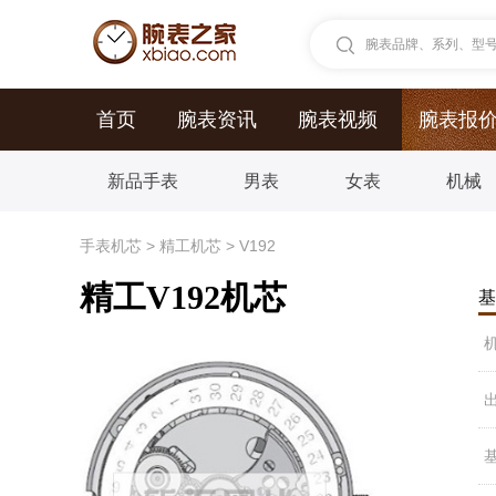
腕表品牌、系列、型号.
首页
腕表资讯
腕表视频
腕表报
新品手表
男表
女表
机械
手表机芯
>
精工机芯
>
V192
精工V192机芯
基