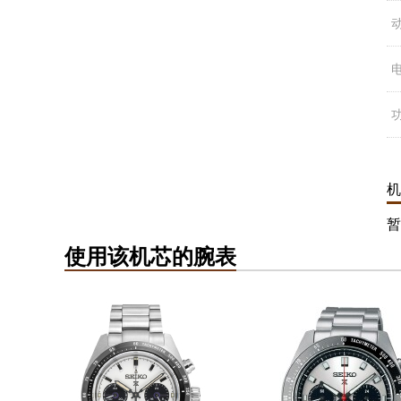
机
暂
使用该机芯的腕表