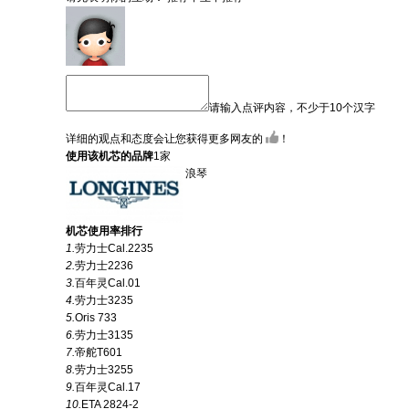
请输入点评内容，不少于10个汉字
详细的观点和态度会让您获得更多网友的
！
使用该机芯的品牌
1家
浪琴
机芯使用率排行
1.
劳力士Cal.2235
2.
劳力士2236
3.
百年灵Cal.01
4.
劳力士3235
5.
Oris 733
6.
劳力士3135
7.
帝舵T601
8.
劳力士3255
9.
百年灵Cal.17
10.
ETA 2824-2