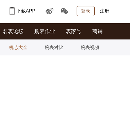
下载APP
登录
注册
名表论坛
购表作业
表家号
商铺
机芯大全
腕表对比
腕表视频