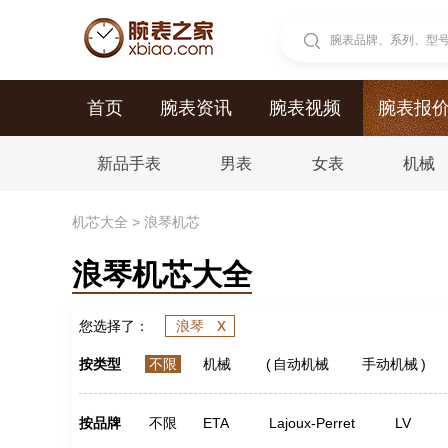
腕表品牌、系列、型号.
首页
腕表资讯
腕表视频
腕表报
新品手表
男表
女表
机械
机芯大全
>
浪琴机芯
浪琴机芯大全
x
您选择了：
浪琴
按类型
不限
机械
(
自动机械
手动机械
)
按品牌
不限
ETA
Lajoux-Perret
LV