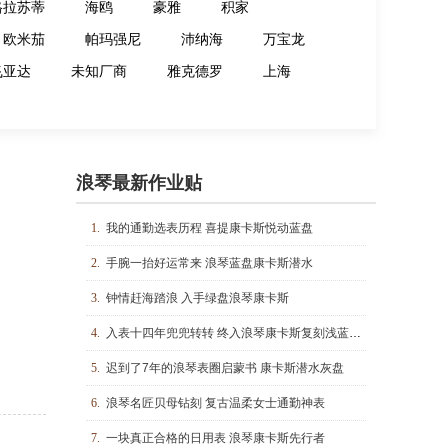
格拉苏蒂
海鸥
豪雅
积家
欧米茄
帕玛强尼
沛纳海
万宝龙
飞亚达
未知厂商
雅克德罗
上海
浪琴最新作业贴
1.
我的通勤选表历程 喜提康卡斯悦动蓝盘
2.
手腕一抬好运常来 浪琴蓝盘康卡斯潜水
3.
钟情赶海踏浪 入手绿盘浪琴康卡斯
4.
入表十四年兜兜转转 终入浪琴康卡斯复刻浅蓝盘动储
5.
迟到了7年的浪琴表圈启蒙书 康卡斯潜水灰盘
6.
浪琴名匠贝母钻刻 复古温柔女士通勤神表
7.
一块真正合格的日用表 浪琴康卡斯先行者