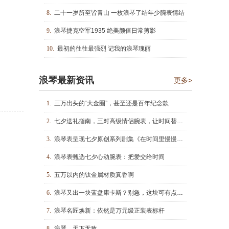
8.
二十一岁所至皆青山 一枚浪琴了结年少腕表情结
9.
浪琴捷克空军1935 绝美颜值日常剪影
10.
最初的往往最强烈 记我的浪琴瑰丽
浪琴最新资讯
更多>
1.
三万出头的“大金圈”，甚至还是百年纪念款
2.
七夕送礼指南，三对高级情侣腕表，让时间替你表达爱意
3.
浪琴表呈现七夕原创系列剧集《在时间里慢慢靠近》
4.
浪琴表甄选七夕心动腕表：把爱交给时间
5.
五万以内的钛金属材质真香啊
6.
浪琴又出一块蓝盘康卡斯？别急，这块可有点不一样
7.
浪琴名匠焕新：依然是万元级正装表标杆
8.
浪琴，天下无敌