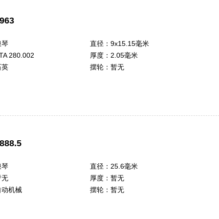
963
浪琴
直径：
9x15.15毫米
TA 280.002
厚度：
2.05毫米
石英
摆轮：
暂无
888.5
浪琴
直径：
25.6毫米
暂无
厚度：
暂无
自动机械
摆轮：
暂无