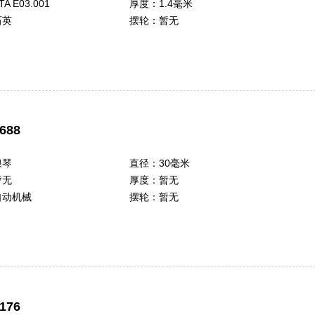
TA E03.001
厚度：
1.4毫米
石英
摆轮：
暂无
688
浪琴
直径：
30毫米
暂无
厚度：
暂无
自动机械
摆轮：
暂无
176