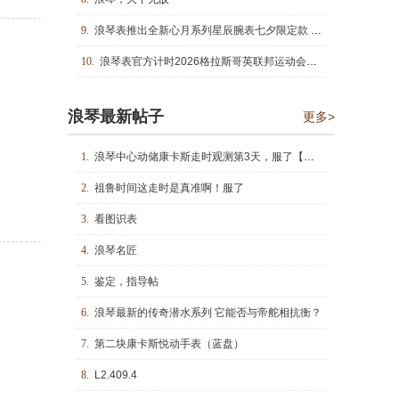
9.
浪琴表推出全新心月系列星辰腕表七夕限定款 浪琴表优雅形象大使于适特别推荐
10.
浪琴表官方计时2026格拉斯哥英联邦运动会：64年，高科技计时不离场
浪琴最新帖子
更多>
1.
浪琴中心动储康卡斯走时观测第3天，服了【非天文台认证】
2.
祖鲁时间这走时是真准啊！服了
3.
看图识表
4.
浪琴名匠
5.
鉴定，指导帖
6.
浪琴最新的传奇潜水系列 它能否与帝舵相抗衡？
7.
第二块康卡斯悦动手表（蓝盘）
8.
L2.409.4