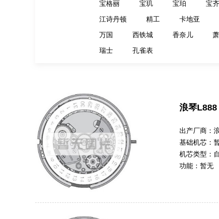
宝格丽
宝玑
宝珀
宝
江诗丹顿
精工
卡地亚
万国
西铁城
香奈儿
瑞士
孔雀表
浪琴L888
出产厂商：
基础机芯：
机芯类型：
功能：
暂无