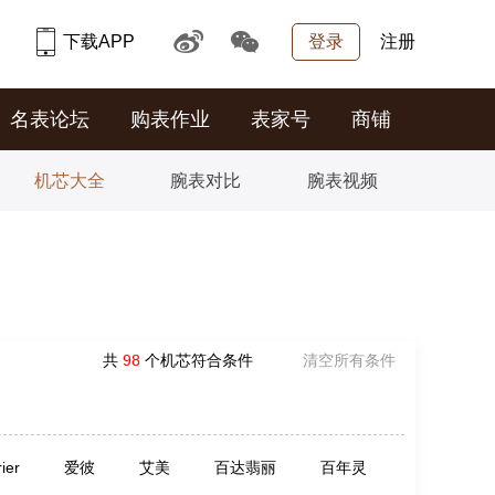
下载APP
登录
注册
名表论坛
购表作业
表家号
商铺
机芯大全
腕表对比
腕表视频
共
98
个机芯符合条件
清空所有条件
rier
爱彼
艾美
百达翡丽
百年灵