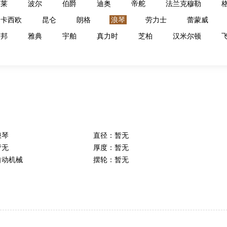
齐莱
波尔
伯爵
迪奥
帝舵
法兰克穆勒
卡西欧
昆仑
朗格
浪琴
劳力士
蕾蒙威
萧邦
雅典
宇舶
真力时
芝柏
汉米尔顿
浪琴
直径：
暂无
暂无
厚度：
暂无
自动机械
摆轮：
暂无