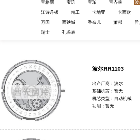
宝格丽
宝玑
宝珀
宝齐莱
波
江诗丹顿
精工
卡地亚
卡西欧
万国
西铁城
香奈儿
萧邦
雅
瑞士
孔雀表
波尔RR1103
出产厂商：
波尔
基础机芯：
暂无
机芯类型：
自动机械
功能：
暂无