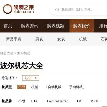
腕表品牌、系列、型号...
首页
腕表资讯
腕表视频
腕表报价
排
新品手表
男表
女表
机械
石
机芯大全
>
波尔机芯
波尔机芯大全
x
您选择了：
波尔
按类型
不限
机械
(
自动机械
手动机械
)
按品牌
不限
ETA
Lajoux-Perret
LV
MIDO