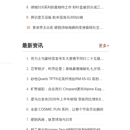
8.
律驰516系列的最独特之作 秒针盘被切分成三段的设计着实有趣
9.
辨识度天花板 欧米茄海马300白钢
10.
黄表带太出彩 硬朗沛纳海瞬间变身吸睛社交腕表
最新资讯
更多>
1.
劳力士与蒙特雷老爷车大赛携手同行二十五载：凝驻时光续写传奇
2.
芯寄朝夕，时序赴爱｜泰格豪雅臻献礼七夕浪漫佳期
3.
砂色Quartz TPT®石英纤维款RM 65-01 双秒追针自动上链计时码表
4.
旷野循彩，自在而行 Chopard萧邦Alpine Eagle雪山傲翼系列时计臻选
5.
爱马仕发布2026年上半年财报 营收同比增长6.1%
6.
全新 COSMIC FUN 系列，让整个宇宙尽在腕间
7.
硬朗风格，纵贯球场与日常
8.
精工推出Prospex Sea HBB003K和HBB004K亚太区限量版腕表