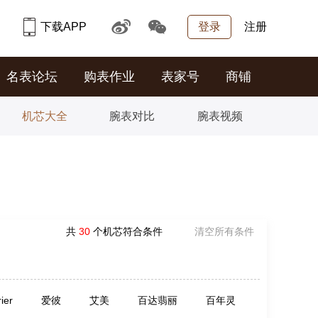
下载APP
登录
注册
名表论坛
购表作业
表家号
商铺
机芯大全
腕表对比
腕表视频
共
30
个机芯符合条件
清空所有条件
rier
爱彼
艾美
百达翡丽
百年灵