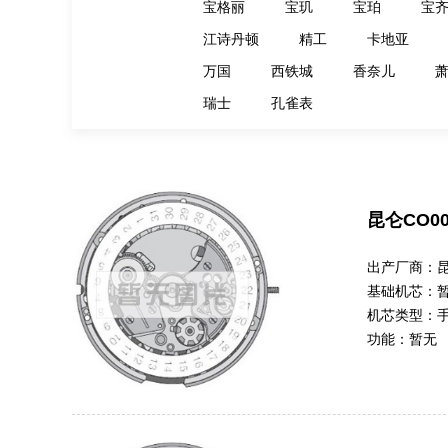
宝格丽
宝玑
宝珀
宝
江诗丹顿
精工
卡地亚
万国
西铁城
香奈儿
瑞士
孔雀表
昆仑CO00
出产厂商：
基础机芯：
机芯类型：
功能：
暂无