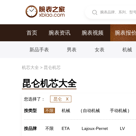
腕表品牌、系列、型号.
首页
腕表资讯
腕表视频
腕表报
新品手表
男表
女表
机械
机芯大全
>
昆仑机芯
昆仑机芯大全
x
您选择了：
昆仑
按类型
不限
机械
(
自动机械
手动机械
)
按品牌
不限
ETA
Lajoux-Perret
LV