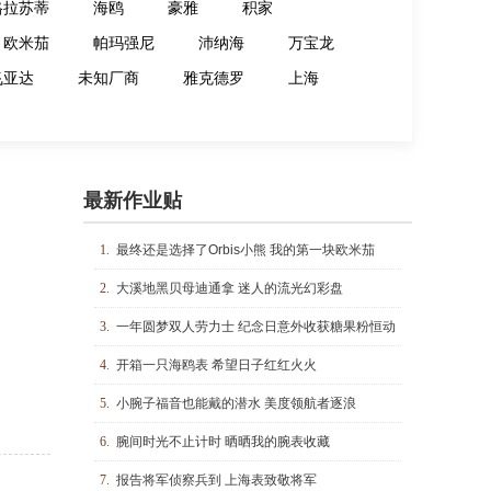
格拉苏蒂
海鸥
豪雅
积家
欧米茄
帕玛强尼
沛纳海
万宝龙
飞亚达
未知厂商
雅克德罗
上海
最新作业贴
1.
最终还是选择了Orbis小熊 我的第一块欧米茄
2.
大溪地黑贝母迪通拿 迷人的流光幻彩盘
3.
一年圆梦双人劳力士 纪念日意外收获糖果粉恒动
4.
开箱一只海鸥表 希望日子红红火火
5.
小腕子福音也能戴的潜水 美度领航者逐浪
6.
腕间时光不止计时 晒晒我的腕表收藏
7.
报告将军侦察兵到 上海表致敬将军