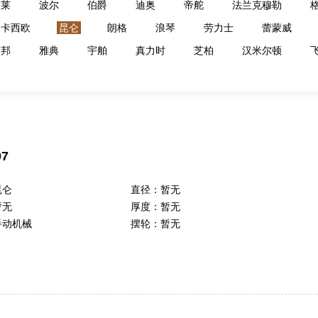
齐莱
波尔
伯爵
迪奥
帝舵
法兰克穆勒
卡西欧
昆仑
朗格
浪琴
劳力士
蕾蒙威
萧邦
雅典
宇舶
真力时
芝柏
汉米尔顿
7
昆仑
直径：
暂无
暂无
厚度：
暂无
手动机械
摆轮：
暂无