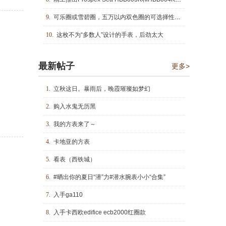
9.
可乐圈或雪碧圈，五万以内双色圈的可选择性有点多
10.
这枚不为“多数人”设计的手表，后劲太大
最新帖子
更多>
1.
立秋这日。暴雨后，晚霞璀璨如梦幻
2.
购入水鬼无历黑
3.
我的方表来了～
4.
卡地亚的方表
5.
看表（西铁城）
6.
#晒出你的夏日“潜”力#潜水腕表小小“合集”
7.
入手ga110
8.
入手卡西欧edifice ecb2000红圈款