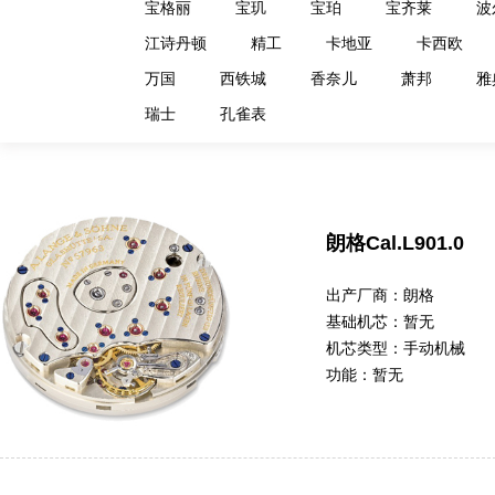
宝格丽
宝玑
宝珀
宝齐莱
波
江诗丹顿
精工
卡地亚
卡西欧
万国
西铁城
香奈儿
萧邦
雅
瑞士
孔雀表
朗格Cal.L901.0
出产厂商：
朗格
基础机芯：
暂无
机芯类型：
手动机械
功能：
暂无