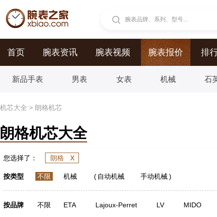
腕表品牌、系列、型号...
首页
腕表资讯
腕表视频
腕表报价
排
新品手表
男表
女表
机械
石
机芯大全
>
朗格机芯
朗格机芯大全
x
您选择了：
朗格
按类型
不限
机械
(
自动机械
手动机械
)
按品牌
不限
ETA
Lajoux-Perret
LV
MIDO