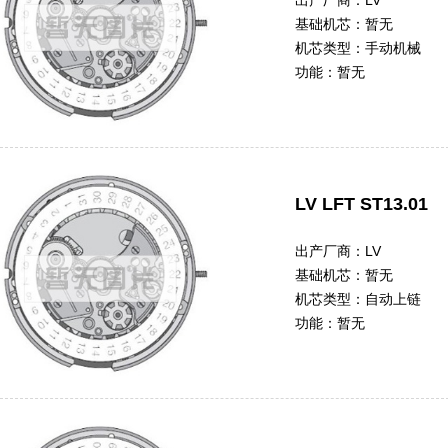
出产厂商：
LV
基础机芯：
暂无
机芯类型：
手动机械
功能：
暂无
LV LFT ST13.01
出产厂商：
LV
基础机芯：
暂无
机芯类型：
自动上链
功能：
暂无