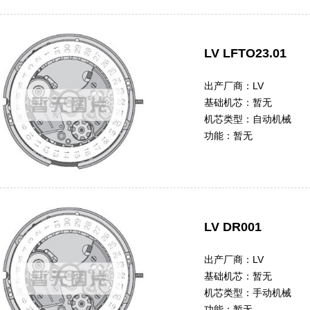
LV LFTO23.01
出产厂商：
LV
基础机芯：
暂无
机芯类型：
自动机械
功能：
暂无
LV DR001
出产厂商：
LV
基础机芯：
暂无
机芯类型：
手动机械
功能：
暂无