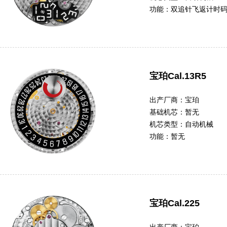
功能：
双追针飞返计时
宝珀Cal.13R5
出产厂商：
宝珀
基础机芯：
暂无
机芯类型：
自动机械
功能：
暂无
宝珀Cal.225