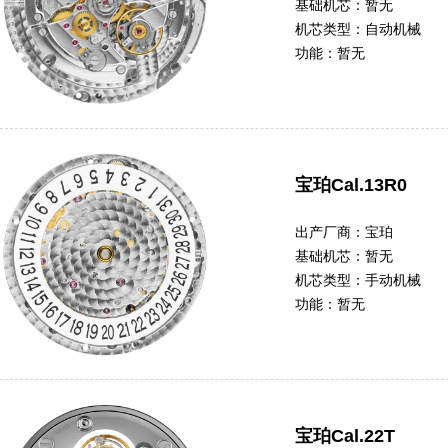
基础机芯：
暂无
机芯类型：
自动机械
功能：
暂无
宝珀Cal.13R0
出产厂商：
宝珀
基础机芯：
暂无
机芯类型：
手动机械
功能：
暂无
宝珀Cal.22T