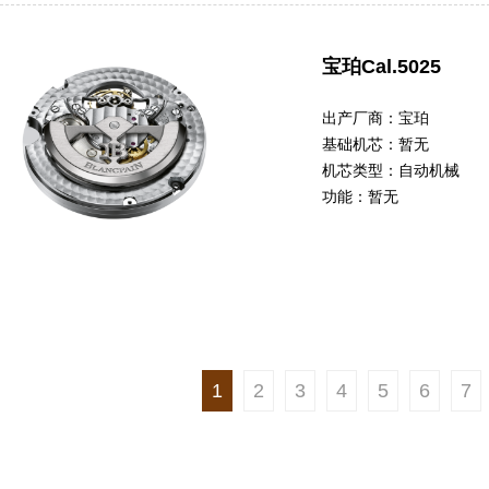
宝珀Cal.5025
出产厂商：
宝珀
基础机芯：
暂无
机芯类型：
自动机械
功能：
暂无
1
2
3
4
5
6
7