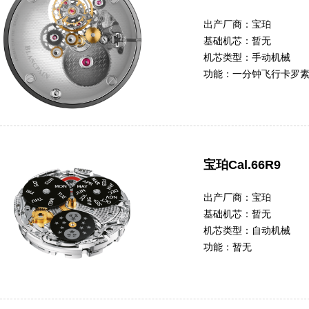
出产厂商：
宝珀
基础机芯：
暂无
机芯类型：
手动机械
功能：
一分钟飞行卡罗
宝珀Cal.66R9
出产厂商：
宝珀
基础机芯：
暂无
机芯类型：
自动机械
功能：
暂无