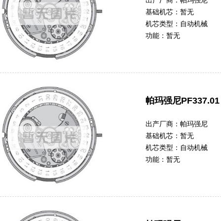
出产厂商：
帕玛强尼
基础机芯：
暂无
机芯类型：
自动机械
功能：
暂无
帕玛强尼PF337.01
出产厂商：
帕玛强尼
基础机芯：
暂无
机芯类型：
自动机械
功能：
暂无