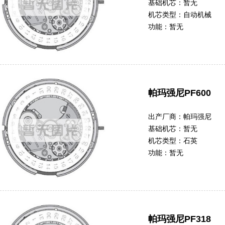
基础机芯：
暂无
机芯类型：
自动机械
功能：
暂无
帕玛强尼PF600
出产厂商：
帕玛强尼
基础机芯：
暂无
机芯类型：
石英
功能：
暂无
帕玛强尼PF318