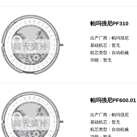
帕玛强尼PF310
出产厂商：
帕玛强尼
基础机芯：
暂无
机芯类型：
自动机械
功能：
暂无
帕玛强尼PF600.01
出产厂商：
帕玛强尼
基础机芯：
暂无
机芯类型：
自动机械
功能：
暂无