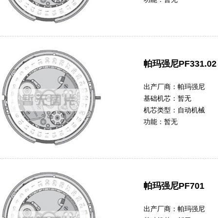
帕玛强尼PF331.02
出产厂商：
帕玛强尼
基础机芯：
暂无
机芯类型：
自动机械
功能：
暂无
帕玛强尼PF701
出产厂商：
帕玛强尼