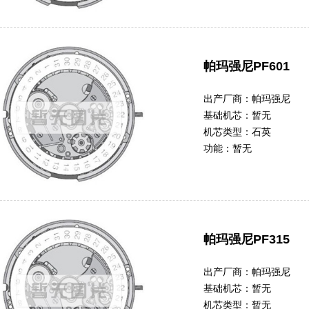
帕玛强尼PF601
出产厂商：
帕玛强尼
基础机芯：
暂无
机芯类型：
石英
功能：
暂无
帕玛强尼PF315
出产厂商：
帕玛强尼
基础机芯：
暂无
机芯类型：
暂无