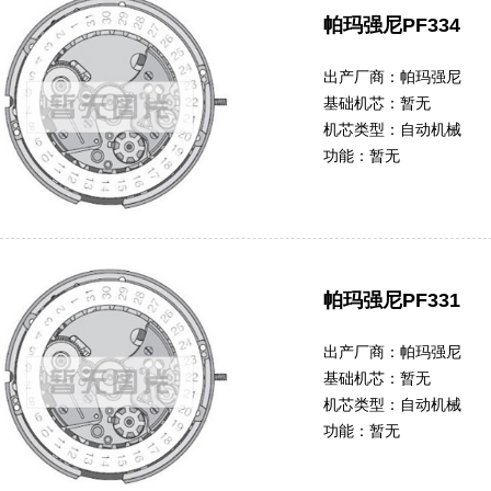
帕玛强尼PF334
出产厂商：
帕玛强尼
基础机芯：
暂无
机芯类型：
自动机械
功能：
暂无
帕玛强尼PF331
出产厂商：
帕玛强尼
基础机芯：
暂无
机芯类型：
自动机械
功能：
暂无