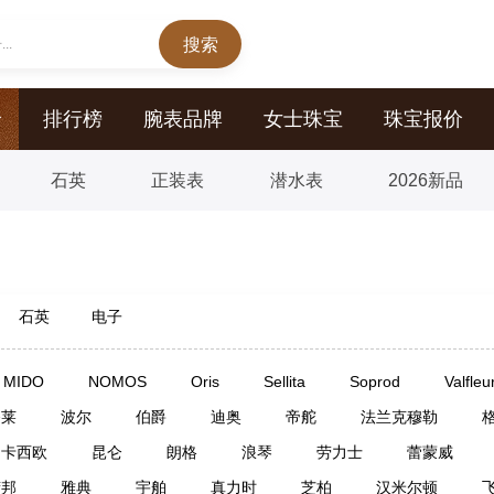
..
价
排行榜
腕表品牌
女士珠宝
珠宝报价
石英
正装表
潜水表
2026新品
石英
电子
MIDO
NOMOS
Oris
Sellita
Soprod
Valfleu
齐莱
波尔
伯爵
迪奥
帝舵
法兰克穆勒
卡西欧
昆仑
朗格
浪琴
劳力士
蕾蒙威
萧邦
雅典
宇舶
真力时
芝柏
汉米尔顿