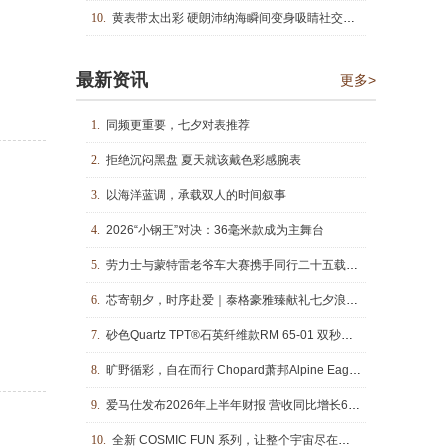
10.
黄表带太出彩 硬朗沛纳海瞬间变身吸睛社交腕表
最新资讯
更多>
1.
同频更重要，七夕对表推荐
2.
拒绝沉闷黑盘 夏天就该戴色彩感腕表
3.
以海洋蓝调，承载双人的时间叙事
4.
2026“小钢王”对决：36毫米款成为主舞台
5.
劳力士与蒙特雷老爷车大赛携手同行二十五载：凝驻时光续写传奇
6.
芯寄朝夕，时序赴爱｜泰格豪雅臻献礼七夕浪漫佳期
7.
砂色Quartz TPT®石英纤维款RM 65-01 双秒追针自动上链计时码表
8.
旷野循彩，自在而行 Chopard萧邦Alpine Eagle雪山傲翼系列时计臻选
9.
爱马仕发布2026年上半年财报 营收同比增长6.1%
10.
全新 COSMIC FUN 系列，让整个宇宙尽在腕间