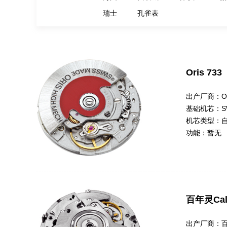
瑞士
孔雀表
Oris 733
出产厂商：
O
基础机芯：
S
机芯类型：
功能：
暂无
百年灵Cal
出产厂商：