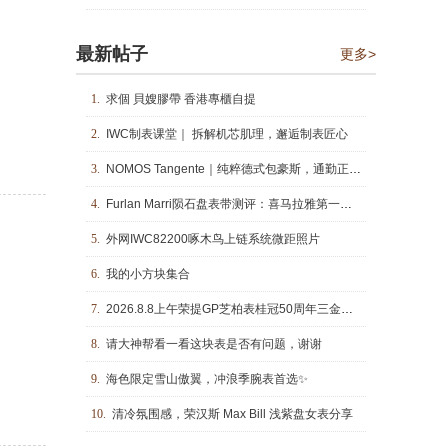
最新帖子
更多>
1.
求個 貝嫂膠帶 香港專櫃自提
2.
IWC制表课堂｜ 拆解机芯肌理，邂逅制表匠心
3.
NOMOS Tangente｜纯粹德式包豪斯，通勤正装表的白月光
4.
Furlan Marri陨石盘表带测评：喜马拉雅第一钢带第二
5.
外网IWC82200啄木鸟上链系统微距照片
6.
我的小方块集合
7.
2026.8.8上午荣提GP芝柏表桂冠50周年三金桥陀飞轮腕表
8.
请大神帮看一看这块表是否有问题，谢谢
9.
海色限定雪山傲翼，冲浪季腕表首选✨
10.
清冷氛围感，荣汉斯 Max Bill 浅紫盘女表分享