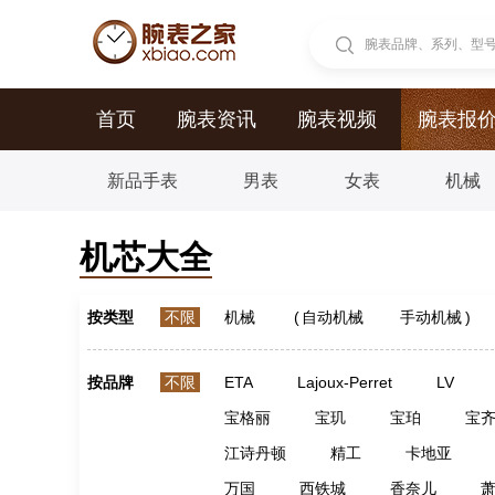
腕表品牌、系列、型号.
首页
腕表资讯
腕表视频
腕表报
新品手表
男表
女表
机械
机芯大全
按类型
不限
机械
(
自动机械
手动机械
)
按品牌
不限
ETA
Lajoux-Perret
LV
宝格丽
宝玑
宝珀
宝
江诗丹顿
精工
卡地亚
万国
西铁城
香奈儿