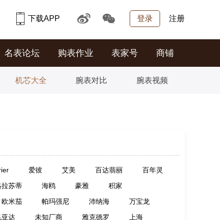
下载APP
登录
注册
名表论坛
购表作业
表家号
商铺
机芯大全
腕表对比
腕表视频
rier
爱彼
艾美
百达翡丽
百年灵
格拉苏蒂
海鸥
豪雅
积家
欧米茄
帕玛强尼
沛纳海
万宝龙
飞亚达
未知厂商
雅克德罗
上海