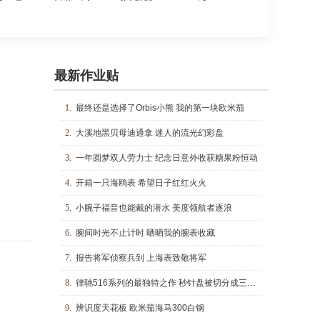
最新作业贴
1.
最终还是选择了Orbis小熊 我的第一块欧米茄
2.
大溪地黑贝母迪通拿 迷人的流光幻彩盘
3.
一年圆梦双人劳力士 纪念日意外收获糖果粉恒动
4.
开箱一只海鸥表 希望日子红红火火
5.
小腕子福音也能戴的潜水 美度领航者逐浪
6.
腕间时光不止计时 晒晒我的腕表收藏
7.
报告将军侦察兵到 上海表致敬将军
8.
律驰516系列的最独特之作 秒针盘被切分成三段的设计着实有趣
9.
辨识度天花板 欧米茄海马300白钢